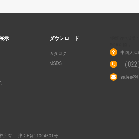
展示
ダウンロード
标签type报
typeid 值 。
中国天津
カタログ
MSDS
（022）
sales@
R
司 版权所有
津ICP备11004601号