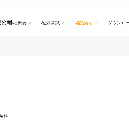
会社概要
磁気常識
製品展示
ダウンロ
粒料