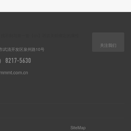
错：找不到与第一套【cn】语言关联绑定的属性
关注我们
市武清开发区泉州路10号
8217-5630
tmmmt.com.cn
SiteMap