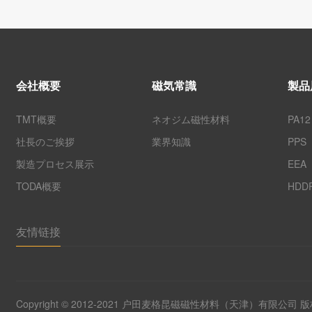
会社概要
磁気常識
製品
TMT概要
ネオジム磁性材料
PA12
社長のご挨拶
業界知識
PPS
製造プロセス展示
EEA
TODA概要
HDD
友情链接
Copyright © 2012-2021 户田麦格昆磁磁性材料（天津）有限公